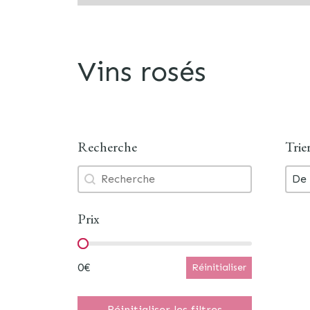
Vins rosés
Recherche
Trie
Recherche
Trie
Recherche
Tri
Tri
De 
Prix
Prix
0€
Réinitialiser
Réinitialiser les filtres