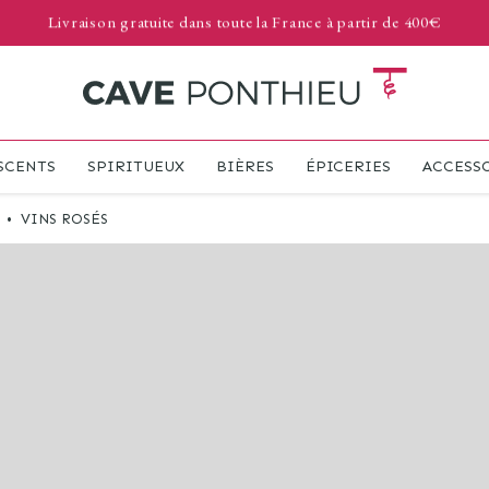
Livraison gratuite dans toute la France à partir de 400€
SCENTS
SPIRITUEUX
BIÈRES
ÉPICERIES
ACCESS
•
VINS ROSÉS