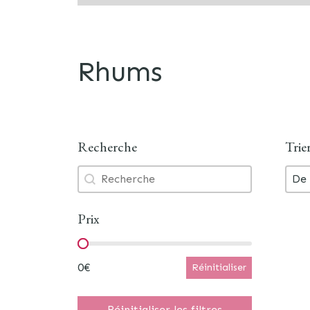
Rhums
Recherche
Trie
Recherche
Trie
Recherche
Tri
Tri
De 
Prix
Prix
0€
Réinitialiser
Réinitialiser les filtres