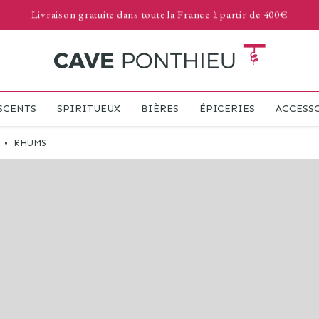
Livraison gratuite dans toute la France à partir de 400€
SCENTS
SPIRITUEUX
BIÈRES
ÉPICERIES
ACCESS
•
RHUMS