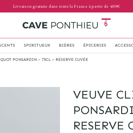
Livraison gratuite dans toute la France à partir de 400€
SCENTS
SPIRITUEUX
BIÈRES
ÉPICERIES
ACCESS
CQUOT PONSARDIN – 75CL – RESERVE CUVÉE
VEUVE C
PONSARDI
RESERVE 