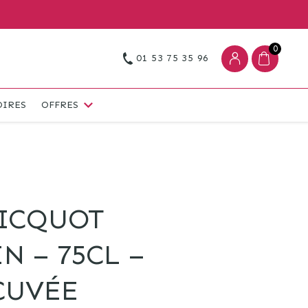
0
01 53 75 35 96
OIRES
OFFRES
LICQUOT
N – 75CL –
CUVÉE