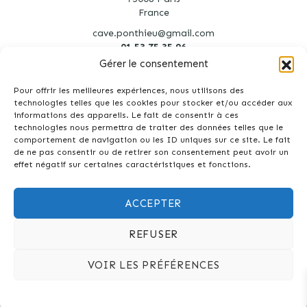
France
cave.ponthieu@gmail.com
01 53 75 35 96
Gérer le consentement
Pour offrir les meilleures expériences, nous utilisons des
technologies telles que les cookies pour stocker et/ou accéder aux
informations des appareils. Le fait de consentir à ces
technologies nous permettra de traiter des données telles que le
Création site Internet : Agence Tyméo
comportement de navigation ou les ID uniques sur ce site. Le fait
de ne pas consentir ou de retirer son consentement peut avoir un
effet négatif sur certaines caractéristiques et fonctions.
ACCEPTER
Interdiction de vente de boissons alcooliques aux mineurs de moins
REFUSER
de 18 ans. La preuve de majorité de l'acheteur est exigée au moment
de la vente en ligne. CODE DE LA SANTE PUBLIQUE, ART. L. 3342-1 et
L. 3353-3
VOIR LES PRÉFÉRENCES
L'abus d'alcool est dangereux pour la santé. Sachez consommer
avec modération.