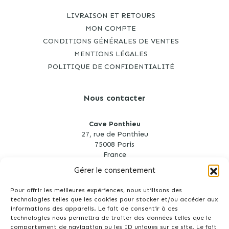
LIVRAISON ET RETOURS
MON COMPTE
CONDITIONS GÉNÉRALES DE VENTES
MENTIONS LÉGALES
POLITIQUE DE CONFIDENTIALITÉ
Nous contacter
Cave Ponthieu
27, rue de Ponthieu
75008 Paris
France
Gérer le consentement
cave.ponthieu@gmail.com
01 53 75 35 96
Pour offrir les meilleures expériences, nous utilisons des
technologies telles que les cookies pour stocker et/ou accéder aux
informations des appareils. Le fait de consentir à ces
technologies nous permettra de traiter des données telles que le
comportement de navigation ou les ID uniques sur ce site. Le fait