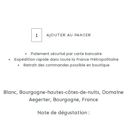
quantité
de
AJOUTER AU PANIER
Les
Petites
Corvées
-
Paiement sécurisé par carte bancaire
75cL
Expédition rapide dans toute la France Métropolitaine
-
Retrait des commandes possible en boutique
2023
Blanc, Bourgogne-hautes-côtes-de-nuits, Domaine
Aegerter, Bourgogne, France
Note de dégustation :