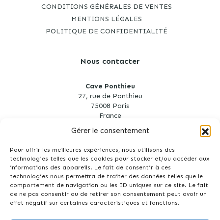
CONDITIONS GÉNÉRALES DE VENTES
MENTIONS LÉGALES
POLITIQUE DE CONFIDENTIALITÉ
Nous contacter
Cave Ponthieu
27, rue de Ponthieu
75008 Paris
France
Gérer le consentement
cave.ponthieu@gmail.com
01 53 75 35 96
Pour offrir les meilleures expériences, nous utilisons des
technologies telles que les cookies pour stocker et/ou accéder aux
informations des appareils. Le fait de consentir à ces
technologies nous permettra de traiter des données telles que le
comportement de navigation ou les ID uniques sur ce site. Le fait
de ne pas consentir ou de retirer son consentement peut avoir un
effet négatif sur certaines caractéristiques et fonctions.
Création site Internet : Agence Tyméo