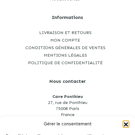
Informations
LIVRAISON ET RETOURS
MON COMPTE
CONDITIONS GÉNÉRALES DE VENTES
MENTIONS LÉGALES
POLITIQUE DE CONFIDENTIALITÉ
Nous contacter
Cave Ponthieu
27, rue de Ponthieu
75008 Paris
France
Gérer le consentement
cave.ponthieu@gmail.com
01 53 75 35 96