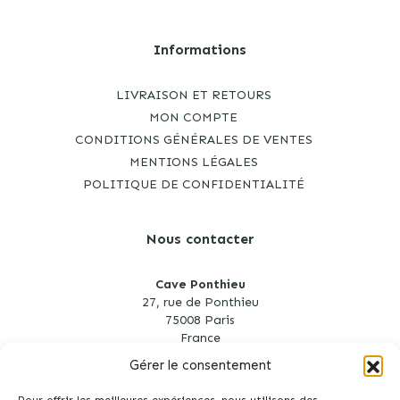
Informations
LIVRAISON ET RETOURS
MON COMPTE
CONDITIONS GÉNÉRALES DE VENTES
MENTIONS LÉGALES
POLITIQUE DE CONFIDENTIALITÉ
Nous contacter
Cave Ponthieu
27, rue de Ponthieu
75008 Paris
France
Gérer le consentement
cave.ponthieu@gmail.com
01 53 75 35 96