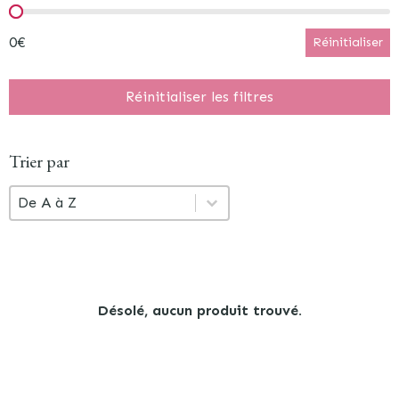
Prix
0€
Réinitialiser
Réinitialiser les filtres
Trier par
Trier par
Trier par
Trier par
De A à Z
Désolé, aucun produit trouvé.